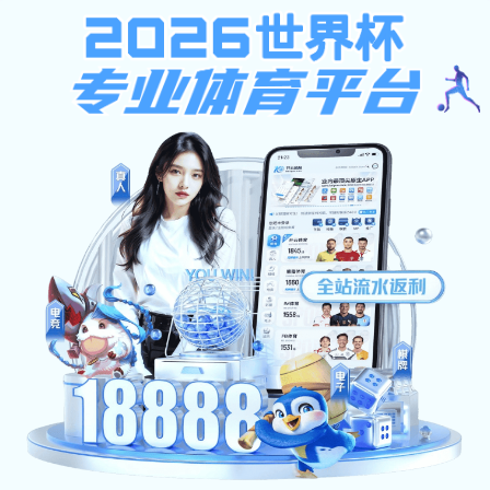
立即注册
用户协议常见问答
1. 我注册使用本平台意味着什么？
注册或使用ag最新官网平台，即表示您自愿接受本用户协
议的全部条款并受其约束。
2. 注册账号时需要注意什么？
3. 本平台提供哪些服务内容？