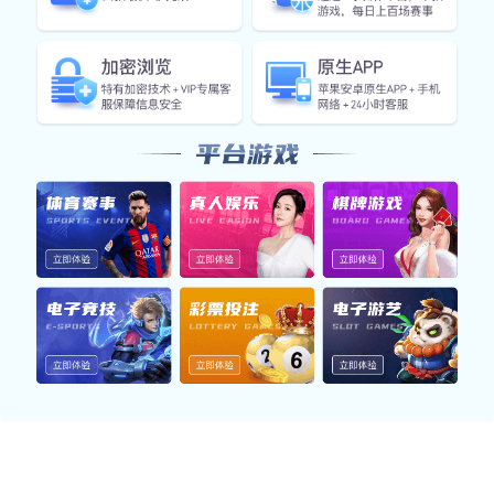
AG线上网站·官网入口(中国)官方网站 用户活跃度与续访率连
续三年领先，综合评分稳定保持高位。
App下载
关于我们
隐私政策
服务协议
网站地图
认识 ag最新官网
ag最新官网官方网站【KY1.AC】官网认证:手机版、app下载、登录
入口、官方网站、网页版、平台、网址、地址、注册、娱乐，ag最新
官网(中国)官方网站欢迎大家选择真正的官方通道，同时我们提供全
天候7x24小时在线服务，第一时间处理各类问题，正规集团平台有保
障，欢迎体验！